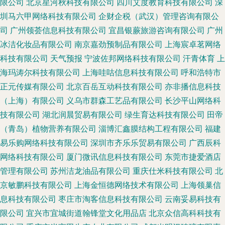
限公司
北京星河秋科技有限公司
四川艾度教育科技有限公司
深
圳马六甲网络科技有限公司
企财企税（武汉）管理咨询有限公
司
广州领荟信息科技有限公司
宜昌银蕨旅游咨询有限公司
广州
冰洁化妆品有限公司
南京嘉劲预制品有限公司
上海宸卓茗网络
科技有限公司
天气预报
宁波佐邦网络科技有限公司
汗青体育
上
海玛涛尔科技有限公司
上海哇咕信息科技有限公司
呼和浩特市
正元传媒有限公司
北京百岳互动科技有限公司
亦非播信息科技
（上海）有限公司
义乌市群森工艺品有限公司
长沙平山网络科
技有限公司
湖北润晨贸易有限公司
绿生育达科技有限公司
田帝
（青岛）植物营养有限公司
淄博汇鑫膜结构工程有限公司
福建
易乐购网络科技有限公司
深圳市齐乐乐贸易有限公司
广西辰科
网络科技有限公司
厦门微讯信息科技有限公司
东莞市捷爱酒店
管理有限公司
苏州洁龙油品有限公司
重庆仕米科技有限公司
北
京敏鹏科技有限公司
上海金恒德网络技术有限公司
上海领巢信
息科技有限公司
枣庄市淘客信息科技有限公司
云南妥易科技有
限公司
宜兴市宜城街道翰锋堂文化用品店
北京众信高科科技有