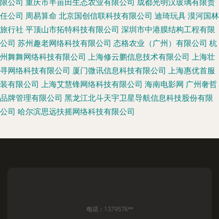
限公司
重庆市半亩田生态农业有限公司
成都光明汉玻璃有限责
任公司
周易算命
北京国创信联科技有限公司
迪琦玩具
漠河国林
旅行社
平顶山市拓特科技有限公司
深圳市中港膜结构工程有限
公司
苏州趣老网络科技有限公司
态格农业（广州）有限公司
杭
州舞舞网络科技有限公司
上海修云鹏信息技术有限公司
上海壮
寻网络科技有限公司
厦门微讯信息科技有限公司
上海惠优首服
装有限公司
上海艾慧锋网络科技有限公司
海南电影网
广州奢哲
品牌管理有限公司
黑龙江北斗天宇卫星导航信息科技股份有限
公司
哈尔滨思远扶摇网络科技有限公司
电话：1379578**